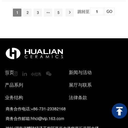
出下一年度的整改措施。按要求填写《危险废
油 HW08 900-249-08 设备或设备保养 液态
有效的预防和控制危险废物对人体健康和环境
物管理计划》，并且提供给环保局备案。 2.
T、I 委外处理 废丝网 HW49 900-041-49 产
跳转至
GO
所产生的危害，进一步保障人类健康。 二、培
1
2
3
5
《危险废物管理计划》必须符合《中华人民共
品印刷 固态 T 委外处理 废容器、包装物、手
训主要内容 1、危险废物管理的重要性和必要
和国生态环境法典》的要求。 危险废物
套等 HW49 900-041-49 贮存、防护 固态 T 委
性； 2、国家相关法律法规及危险废物管理规
申报登记制度 1.危废申报必须符合《中华
外处理 责 任 人： 梁军
定； 3、危险废物管理职责与责任； 4、危险
人民共和国生态环境法典》的要求：公司接
13298565218 上级环保部门责任监管
废物分类收集方法和工作要求； 5、危险废物
收、库存，以及危废利用过程产生的次生危险
人： 彭丁勇18908437999 &...
内部运收工作程序。 三、培训要求 1、安全环
废物种类、性质、数量、转移(或综合利用)去
保部负责本公司内部培训计划的制定及实施；
向、危...
2、人事行政中心负责培训学习、检查，监督
与考核工作； 3、危险废物管理人员应主动参
首页
新闻与活动
加上级主管部门组织的培训； 4、对于工作需
要调换岗位的人员，公司应提前进行培训，并
产品系列
展厅与联系
通过专业考试。
业务结构
法律条款
商务合作电话:+86-731-23382168
商务合作邮箱:hhci@vip.163.com
地址:湖南省醴陵经济开发区瓷谷大道华瓷汇总部大楼