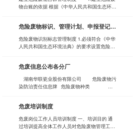
场所外存放。并由专人管理危险废物的入库、
物台账的依据 根据《中华人民共和国生态环境
出库登记台帐，且各容器上必须要有相应的危
法典》，按照规定建立危险废物管理台账，如
险识别标志。 五、由指定人员负责存放管
实记录有关信息。 2.建立台账 1.建立危险
危险废物标识、管理计划、申报登记、分类管理、联单转移、应急预案备案制度、经营许可证管理、环境监测、源头分类制度
理，并建立台帐，明确废弃物名称、来源、进
废物台账，如实记载产生危险废物的种类、数
出量、管理者签名等。 六、不同类别的废
量、贮存、流向等信息，提高危险废物管理水
危险废物识别标志管理制度 1.必须符合《中华
物应分别放置在各指定区域，严禁混放；且各
平以及危险废物申报登记数据的准确性、可靠
人民共和国生态环境法典》的要求设置危险废
容器上必须要有相应的名称，重量及产生日期
性。 2.危险废物的产生数量、去向必须有
物识别标志。 2.收集、贮存、运
等标识。 七、必须定期对危险废弃物包装
严格的台账记录，记录危险废物产生和流向情
输、综合利用危险废物的设施、场所，必须设
及贮存设施进行检查，发现破损，应及时采取
危废信息公布各分厂
况，确保危险废物不非法流失，合法利用或处
置危险废物识别标志。危险废弃物的容器不能
措施清理更换。 八、任何单位及个人不得
置。 危险废物岗位
有破损、盖子损坏或其它可能导致废弃物泄漏
湖南华联瓷业股份有限公司 危险废物污
擅自转移、处置危险废物。 九、处置单位
劳动保护管理制度 1.公司管理部门统一采
的隐患。废弃物收集容器应粘贴危险废弃物标
染防治责任信息牌 危险废物种类 废
应具备废物回收、处置相应的资质，并有相关
买劳动防护用品及时发放。 2.根据作业性
签，明显标示其中的废弃物名称、主要成分与
物名称 废物类别 废物代码 危险废物产生环节
证明文件。本公司与之签订废物委托处理合同
质、条件、劳动强度及有关技术标准，正确选
性质，并保持清晰可见。 危险废物管理计
废物形态 危险特性 去向 制釉废水处理污泥
并将废物委托其处理。 十、危险废物存贮
择和采用合适的防护用品器具发放到各操作岗
危废培训制度
划制度 1. 每年1月份由公司部门负责人根
HW12 264-012-12 制釉废水处理 固态 T 委外
场所外应配备消防器材。 十一、存贮场所
位。 3.各单位负责按核批的劳防用品种类、数
据危险废物收集、产生、贮存、转移台账汇总
处理 废釉料包装袋 HW49 900-041-49 釉料
内应定期进行清扫、清洁、火灾事故调查，总
危废岗位工作人员培训制度 一、培训目的 通
量正确领取、发放劳防用品，并建立本单位劳
年度的公司的危险废物情况，总结上年度危险
包装 固态 T 委外处理 废铅蓄电池 HW31
结事故教训，改...
过培训提高全体工作人员对危险废物管理工作
动防护用品的发放台账。 内部监督管理措
管理工作进展及存在的问题，并在此基础上提
900-052-31 机械设备 固态 T、C 委外处理 废
的认识，加强环保意识和自身防护意识，从而
施和制度 管理部应制定检查方...