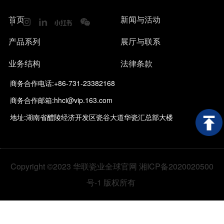
4、男性或醴陵籍人士优先。
7、负责完成上级安排的其它任务
作。
岗位职责
理周期检查、周期数据收集整理及分折，按要求上报水
4. 负责事业部行政及后勤管理工作(办公室管理、文件资
岗位职责
3、拥有大型国企、外资企业财务管理经验者优先。
首页
新闻与活动
岗位职责
1、开发技术：宜家客户来样开发，参与广交会等大型展
电消耗报表，周期内发现水电消耗异常，立即查明原
料管理、宿舍、食堂、安防、厂区6S等);
4、男性或醴陵籍人士优先。
负责生产计划的统筹安排与协调，库存管理，以及相关
会的釉料研发；
因，制订纠正措施并实施，对实施后的效果有审核。
1.构建成本控制体系，审核成本支出，降低运营成本。
5. 负责与集团及政府部门的沟通、关系维护、接待来访
产品系列
展厅与联系
的销售和预测数据分析
岗位职责
2、技术攻关：负责陶瓷釉料中常规难点攻关技术；
2.结合公司特点，构建和完善成本管理体系（模型），进
工作
业务结构
法律条款
3、技术支持：负责分厂疑难釉料技术攻关工作；
一步完善成本核算、控制与分析的规范流程。
6领导和管理人事行政团队，提升团队整体工作水平；
1.贯彻国家财经法规，落实上级公司财务制度，确保公司
4、技术指导：对相关技术做系统化研究，给到研发部门
商务合作电话:+86-731-23382168
3.协助经管部长定期进行重点项目成本分析，分类施策，
7.掌握最新的法律法规要求，关注行业政策法规变化，及
财务工作合规。
做辅助指导作用。
找出成本变动原因及关键控制点。
商务合作邮箱:hhci@vip.163.com
时调整人事行政相关制度和流程确保合规；
2.依据实际情况，提出财务制度优化建议，报上级审核后
4.领导安排的其他工作。
8.完成上级领导交办的其他任务.
执行。
地址:湖南省醴陵经济开发区瓷谷大道华瓷汇总部大楼
3.组织编制财务预算，监控执行，定期分析差异并上报。
4.构建成本控制体系，审核成本支出，降低运营成本。
5.负责分子公司财务报告的编制，深入分析财务状况与经
Copyright ©2023 华联瓷业全球官网 湘ICP备2020020500
营成果。
号-1 版权所有
6.针对重大财务问题提供解决方案，为分子公司决策提供
数据支撑。
7.完善财务内控制度，防范财务风险。