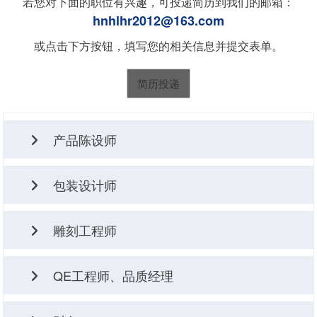
若您对下面的职位有兴趣，可投递简历到我们的邮箱：
hnhlhr2012@163.com
或点击下方按钮，填写您的相关信息并提交表单。
简历投递
产品陈设师
任职资格
包装设计师
1、统招本科及以上学历,美术、设计等相关专业，热爱时
尚行业,对高端知名品牌认知度高。
任职资格
雕刻工程师
2、两年以上相同职位工作阅历,陈设手法运用娴熟。
1、大专及以上学历，纸箱包装、包装工程相关专业，能
3、对陈设有自己的见解,在以往的工作经受中有自己的代
熟练掌握CAD等设计软件。
任职资格
QE工程师、品质经理
表作品。
1、大专及以上学历，陶瓷相关专业。
2、英语四级以上，能阅读英文包装规范文件，制作英文
2、熟知陶瓷产品生产及陶瓷工艺知识。