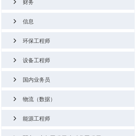
岗位职责
任职资格
财务
包装方案，与客户进行英文书面邮件沟通。
3、两年以上陶瓷相关岗位从业经验。
1、大学专科及以上学历。
1、负责门店的整体陈设布置工作，包括品牌门店的整体
3、了解陶瓷产品包装方式方法，熟练使用办公软件，接
任职资格
信息
岗位职责
风格，色彩分析及配饰的摆放位置。
2、熟悉9001质量管理体系或TS16949质量管理体系、
受过陶瓷包装管理专业培训。
1、大专及以上学历，财务管理、会计学专业。
2、独立完成软装配饰概念设计方案，为门店店员阐述设
质量分析方法和工具、陶瓷工艺学、GB2828、各种量具
1、负责新器形雕刻工作。
4、具有2年以上包装管理工作经验。
2、具有初级会计证，熟练使用办公软件。
任职资格
计理念，及培训。
环保工程师
使用方法、机电常识。
2、负责生产车间所需母种的修补工作。
5、具有较强的包装思维能力，具有一定的沟通协调能
3、沟通能力强，接受能力强，学习能力强，善于总结经
1、大学专科及以上学历，计算机信息管理等相关专业。
3、根据公司定位需求，整合软饰产品资源并建立产品陈
3、能看懂CAD图纸、熟练使用办公软件、CAD软件、
需求人数
力。
验。
2、熟悉信息系统原理，熟悉各种主流应用管理软件。
设标准。
类型
设备工程师
windows软件。
1人
3、具有三年以上信息化项目管理工作经验。
4、负责货品到场的陈设及摆场工作。
生产技术类
岗位职责
岗位职责
4、具备编制各种质量管理文件、工艺操作文件、分析报
4、沟通能力强，能协调系统的各项工作需求。
5、负责店铺活动，新品上新，陈设。
任职资格
国内业务员
任职资格
1、负责分品种制定包装用材标准及检测标准。
1、收入回款统计与核算。
告等文件能力。
5、熟悉MES系统和OA系统更佳。
1、大学专科及以上学历。
1、大学本科及以上学历，应届毕业生要求CET4。
2、负责产品包装设计，根据客户需求提供产品包装尺
2、出具月度财务报表。
6、熟悉SQLSERVER、MYSQL或者ORACLE。
5、具有培训课件编写和一定的员工培训技能。 6、具有
2、机械工程或机电一体化专业等相关专业。
任职资格
物流（数据）
2、环保专业可接受应届毕业生。安全、消防及其他同类
寸、方式、用材、体积、重量、包装率、设计图纸等准
3、检查应收账款、存货科目，并每月进行分析，形成报
需求人数
5年质量管理工作经验、担任过质量管理部门经理或以上
3、具有3年以上设备操作、维修及管理经验，有陶瓷生
岗位职责
1、大专及以上学历，形象气质佳，熟练使用办公软件。
型或管理类专业需要2年以上环保相关工作经验。
确数据，并制作包装样盒。
告。
2人
职位。
产经验优先。
2、具有两年以上营销及市场开拓工作经验。
3、熟悉国家环境保护、职业健康、工伤保险等相关法律
3、负责应用新材质进行包装设计优化，降低包装成本。
任职资格
4、负责存货盘点、监督抽查、做到账实相符。
能源工程师
1、推进信息系统实施工作，按期完成信息化系统的上
3、具有较强的沟通应变能力和执行力强。
岗位职责
法规，熟悉ISO9001、ISO14001、ISO45001等相关体
4、负责对产品包装样盒安全性、合理性进行确认。
1、具有大专（含）以上学历，物流管理、数据统计等相
岗位职责
线。
系审核知识。
5、负责对车间包装进行指导和监督。
关专业。